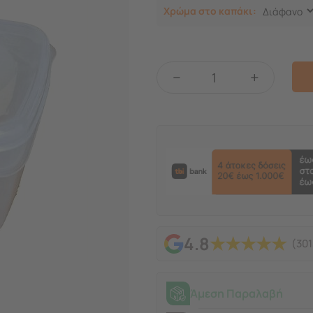
Χρώμα στο καπάκι:
−
+
★
★
★
★
★
4.8
(301
Άμεση Παραλαβή