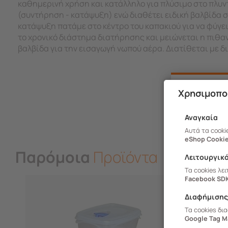
καθημερινή χρήση και κατάλληλο για πλύσιμο στο πλυν
(συντήρηση - κατάψυξη) ενώ διαθέτει ειδική βαλβίδα 
κατάψυξη πατάμε στο κέντρο του καπακιού για να φύγει
το χρονικό διάστημα διατήρησης και μειώνεται η πιθα
βαλβίδα για την εισαγωγή νωπού αέρα. Διατίθεται με δ
Χρησιμοπο
Αναγκαία
Αυτά τα cooki
eShop Cookie
Παρόμοια
Προϊόντα
Λειτουργικ
Τα cookies λε
Facebook SD
Διαφήμιση
Τα cookies δι
Google Tag M