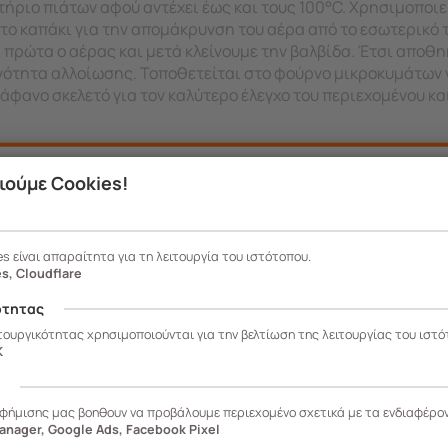
τήριο πιάτων αφού αντέχει έως και τους 100°C. Χρησιμοποι
στο καπάκι για την απομάκρυνση του αέρα από το εσωτερικό 
 πρώτα ο αέρας και μετά κλείνουμε την βαλβίδα. Έτσι αποθ
νότητα αλλοίωσης. Τοποθετείται στο φούρνο μικροκυμάτων 
ιάφανο σκελετό για τον καλύτερο έλεγχο του περιεχομένου κ
ιούμε Cookies!
es είναι απαραίτητα για τη λειτουργία του ιστότοπου.
s, Cloudflare
ότητας
ιτουργικότητας χρησιμοποιούνται για την βελτίωση της λειτουργίας του ιστό
K
ς
αφήμισης μας βοηθουν να προβάλουμε περιεχομένο σχετικά με τα ενδιαφέρο
anager, Google Ads, Facebook Pixel