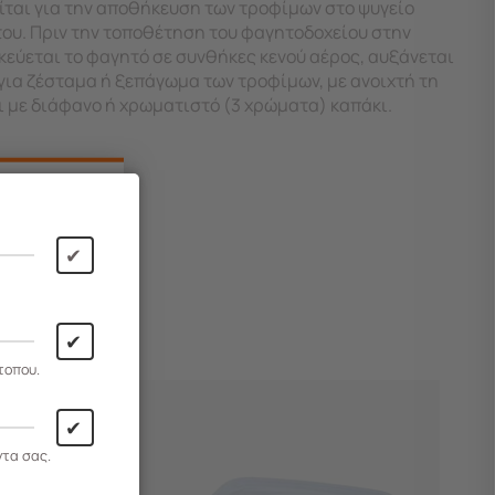
είται για την αποθήκευση των τροφίμων στο ψυγείο
του. Πριν την τοποθέτηση του φαγητοδοχείου στην
ηκεύεται το φαγητό σε συνθήκες κενού αέρος, αυξάνεται
για ζέσταμα ή ξεπάγωμα των τροφίμων, με ανοιχτή τη
αι με διάφανο ή χρωματιστό (3 χρώματα) καπάκι.
✔
✔
τοπου.
✔
ντα σας.