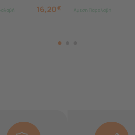
16,20
€
ραλαβή
Άμεση Παραλαβή