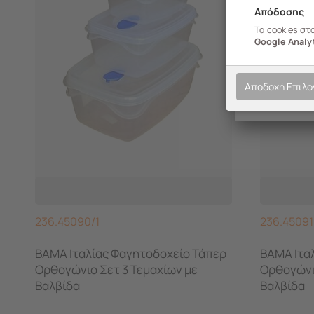
Απόδοσης
Τα cookies στ
Google Analyt
Αποδοχή Επιλ
236.45090/1
236.45091
BAMA Ιταλίας Φαγητοδοχείο Τάπερ
BAMA Ιτα
Ορθογώνιο Σετ 3 Τεμαχίων με
Ορθογώνι
Βαλβίδα
Βαλβίδα