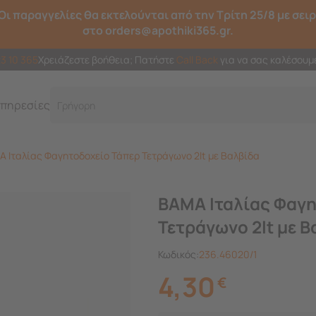
Οι παραγγελίες θα εκτελούνται από την Τρίτη 25/8 με σει
στο orders@apothiki365.gr.
23 10 365
Χρειάζεστε βοήθεια; Πατήστε
Call Back
για να σας καλέσουμ
πηρεσίες
Γρήγορη και έξυπ
 Ιταλίας Φαγητοδοχείο Τάπερ Τετράγωνο 2lt με Βαλβίδα
BAMA Ιταλίας Φαγη
Τετράγωνο 2lt με 
Κωδικός:
236.46020/1
4,30
€