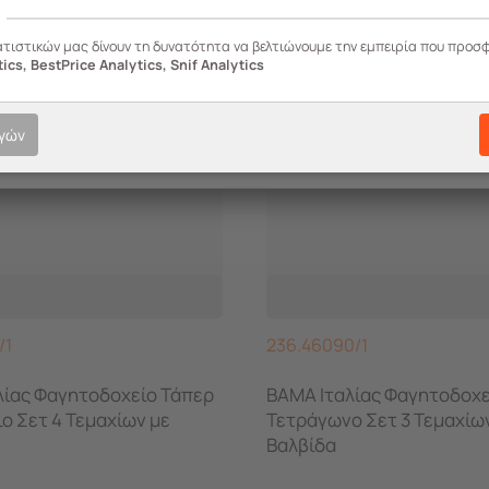
ατιστικών μας δίνουν τη δυνατότητα να βελτιώνουμε την εμπειρία που προσ
ics, BestPrice Analytics, Snif Analytics
ογών
/1
236.46090/1
λίας Φαγητοδοχείο Τάπερ
BAMA Ιταλίας Φαγητοδοχε
ο Σετ 4 Τεμαχίων με
Τετράγωνο Σετ 3 Τεμαχίω
Βαλβίδα