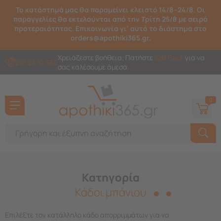
Το κατάστημά μας θα παραμείνει κλειστό 14/8–24/8. Οι
παραγγελίες θα εκτελούνται από την Τρίτη 25/8 με σειρά
προτεραιότητας. Επικοινωνία γι' αυτό το διάστημα στο
orders@apothiki365.gr.
Χρειάζεστε βοήθεια; Πατήστε
Call Back
για να
210 23 10 365
σας καλέσουμε άμεσα.
0
Κατηγορία
Κάδοι μπάνιου
Επιλέξτε τον κατάλληλο κάδο απορριμμάτων για να