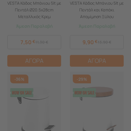
VESTA Κάδος Μπάνιου 5lt με
VESTA Κάδος Μπάνιου 5lt με
Πεντάλ Ø20.5x28cm
Πεντάλ και Καπάκι
Μεταλλικός Κρεμ
Απομίμηση Ξύλου
Ø20.5x28cm Μεταλλικός
Άμεση Παραλαβή
Άμεση Παραλαβή
Μαύρος
7,50
€
9,90
€
11,30
€
13,90
€
ΑΓΟΡΑ
ΑΓΟΡΑ
-36%
-29%