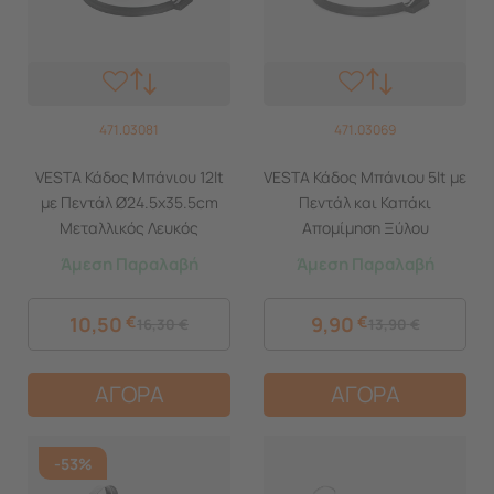
471.03081
471.03069
VESTA Κάδος Μπάνιου 12lt
VESTA Κάδος Μπάνιου 5lt με
με Πεντάλ Ø24.5x35.5cm
Πεντάλ και Καπάκι
Μεταλλικός Λευκός
Απομίμηση Ξύλου
Ø20.5x28cm Μεταλλικός
Άμεση Παραλαβή
Άμεση Παραλαβή
Λευκός
10,50
€
9,90
€
16,30
€
13,90
€
ΑΓΟΡΑ
ΑΓΟΡΑ
-53%