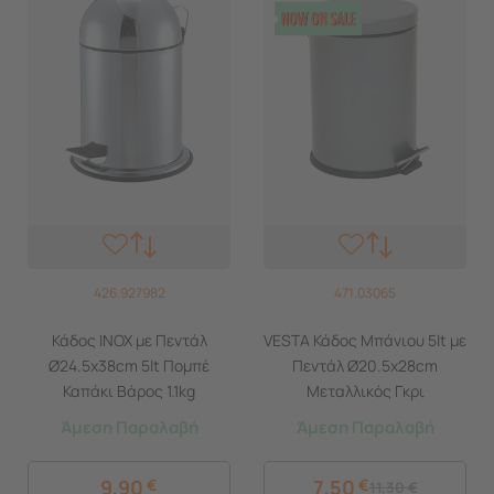
426.927982
471.03065
Κάδος ΙΝΟΧ με Πεντάλ
VESTA Κάδος Μπάνιου 5lt με
Ø24.5x38cm 5lt Πομπέ
Πεντάλ Ø20.5x28cm
Καπάκι Βάρος 1.1kg
Μεταλλικός Γκρι
Άμεση Παραλαβή
Άμεση Παραλαβή
9,90
€
7,50
€
11,30
€