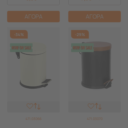
ΑΓΟΡΑ
ΑΓΟΡΑ
-34%
-29%
471.03066
471.03070