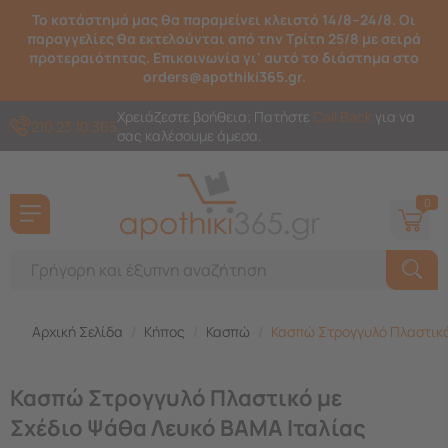
Το κατάστημά μας θα παραμείνει κλειστό 14/8–24/8. Οι
παραγγελίες θα εκτελούνται από την Τρίτη 25/8 με σειρά
προτεραιότητας. Επικοινωνία γι' αυτό το διάστημα στο
orders@apothiki365.gr.
Χρειάζεστε βοήθεια; Πατήστε
Call Back
για να
210 23 10 365
σας καλέσουμε άμεσα.
0
Αρχική Σελίδα
/
Κήπος
/
Κασπώ
/
Κασπώ Στρογγυλό Πλαστικό
Κασπώ Στρογγυλό Πλαστικό με
Σχέδιο Ψάθα Λευκό BAMA Ιταλίας