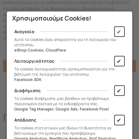
ανακυκλώσιμο υλικό, ανθεκτικό στην υπεριώδη ακτινοβολία UV
και στις μεταβολές της θερμοκρασίας. Ιδανική λύση για
εσωτερικούς και εξωτερικούς χώρους, καταλαμβάνει ελάχιστο
Χρησιμοποιούμε Cookies!
χώρο και προσφέρει μια όμορφη πινελιά διακόσμησης στον χώρο
σας λόγω του λιτού σχεδιασμού του. Διαθέσιμο σε τέσσερα
✔
Αναγκαία
διαφορετικά μεγέθη για να ταιριάζει σε αποτελεσματικότητα σε
κάθε χώρο.
Αυτά τα cookies είναι απαραίτητα για τη λειτουργία του
ιστότοπου.
eShop Cookies, Cloudflare
✔
Λειτουργικότητας
Χαρακτηριστικά
Τα cookies λειτουργικότητας χρησιμοποιούνται για την
βελτίωση της λειτουργίας του ιστότοπου.
Facebook SDK
✔
Διαφήμισης
Τα cookies διαφήμισης μας βοηθουν να προβάλουμε
περιεχομένο σχετικά με τα ενδιαφέροντα σας.
Google Tag Manager, Google Ads, Facebook Pixel
Παρόμοια
Προϊόντα
✔
Απόδοσης
Τα cookies στατιστικών μας δίνουν τη δυνατότητα να
βελτιώνουμε την εμπειρία που προσφέρουμε.
Google Analytics, BestPrice Analytics, Snif Analytics