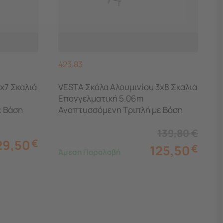
Ά
423.83
x7 Σκαλιά
VESTA Σκάλα Αλουμινίου 3x8 Σκαλιά
Επαγγελματική 5.06m
ε Βάση
Αναπτυσσόμενη Τριπλή με Βάση
ή 150kg
Στήριξης 11.3kg MAX Αντοχή 150kg
139,80
€
29,50
€
125,50
€
Άμεση Παραλαβή