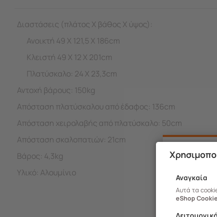
Διαστάσεις (πλάτος Χ βάθος Χ ύψος):
Ανοικτή 49 Χ 121,5 Χ 186cm
Κλειστή 49 Χ 12 Χ 201cm
Πλατύσκαλο: 24 Χ 23,3cm
Αντοχή βάρους: 150kg
Απόσταση πλατύσκαλου από έδαφος: 136cm
Απόσταση χειρολαβής από πλατύσκαλο: 50cm
Απόσταση σκαλοπατιών: 21cm
Χρησιμοπο
Βάρος: 4,3kg
Υλικό: Αλουμίνιο
Αναγκαία
Αυτά τα cooki
eShop Cookie
Λειτουργικ