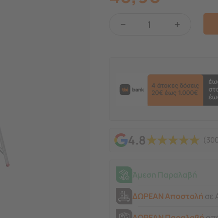
−
+
★
★
★
★
★
4.8
(300
Άμεση Παραλαβή
ΔΩΡΕΑΝ Αποστολή
σε 
ΔΩΡΕΑΝ Παραλαβή
από