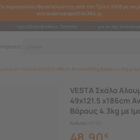
Οι παραγγελίες θα εκτελούνται από την Τρίτη 25/8 με σει
στο orders@apothiki365.gr.
23 10 365
Χρειάζεστε βοήθεια; Πατήστε
Call Back
για να σας καλέσουμ
πηρεσίες
Γρήγορη και έξυπ
μινίου 6+1 Σκαλιά 49x121.5 x186cm Αντοχής150kg Βάρους 4.3kg με Ιμ
VESTA Σκάλα Aλουμ
49x121.5 x186cm Α
Βάρους 4.3kg με Ιμ
Κωδικός:
437.107
48,90
€