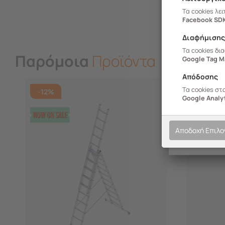
Τα cookies λε
Facebook SD
Διαφήμιση
Τα cookies δι
Παρόμοια
Προϊόντα
Google Tag M
Απόδοσης
Τα cookies στ
-12%
Google Analyt
Αποδοχή Επιλ