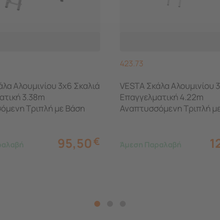
423.73
λα Αλουμινίου 3x6 Σκαλιά
VESTA Σκάλα Αλουμινίου 3
ατική 3.38m
Επαγγελματική 4.22m
όμενη Τριπλή με Βάση
Αναπτυσσόμενη Τριπλή μ
 8.9kg MAX Αντοχή 150kg
Στήριξης 10kg MAX Αντοχ
95,50
€
1
ραλαβή
Άμεση Παραλαβή