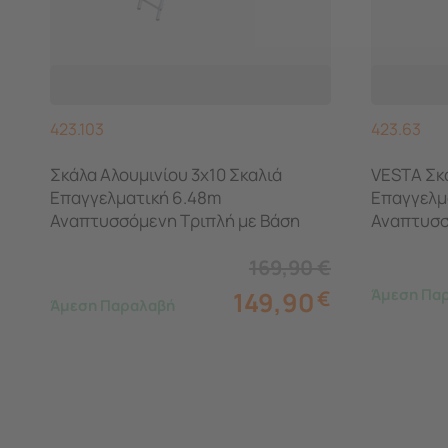
423.103
423.63
Σκάλα Αλουμινίου 3x10 Σκαλιά
VESTA Σκά
Επαγγελματική 6.48m
Επαγγελμ
Αναπτυσσόμενη Τριπλή με Βάση
Αναπτυσσ
Στηρίγματος 14.5kg Αντοχή 150kg
Στήριξης
169,90
€
Άμεση Πα
149,90
€
Άμεση Παραλαβή