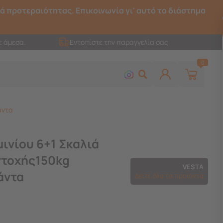
ρά προτεραιότητας. Επικοινωνία γι' αυτό το διάστημα
ε άμεσα.
Εντοπίστε την παραγγελία σας
0
άντα
ινίου 6+1 Σκαλιά
ντοχής150kg
VESTA
άντα
Δείτε όλα τα προϊόντα