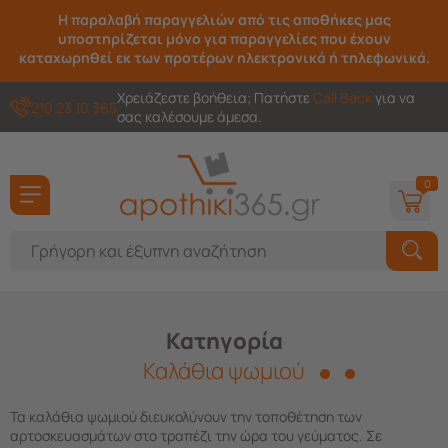
Η παραλαβή παραγγελιών από τις αποθήκες μας
υποστηρίζεται μόνο για παραγγελίες που έχουν
καταχωρηθεί εκ των προτέρων ηλεκτρονικά ή τηλεφωνικά.
Χρειάζεστε βοήθεια; Πατήστε
Call Back
για να
210 23 10 365
σας καλέσουμε άμεσα.
0
Κατηγορία
Καλάθια ψωμιού
Τα καλάθια ψωμιού διευκολύνουν την τοποθέτηση των
αρτοσκευασμάτων στο τραπέζι την ώρα του γεύματος. Σε