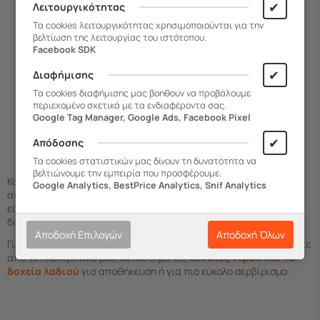
✔
Λειτουργικότητας
BAMA Ιταλίας Τελάρο
Πολλαπλών Χρήσεων
Τα cookies λειτουργικότητας χρησιμοποιούνται για την
βελτίωση της λειτουργίας του ιστότοπου.
25x31x11.5cm Πλαστικό με
Facebook SDK
Όψη Ξύλου Καφέ Γκρι TINA 2
Άμεση Παραλαβή
✔
Διαφήμισης
Τα cookies διαφήμισης μας βοηθουν να προβάλουμε
5,60
€
περιεχομένο σχετικά με τα ενδιαφέροντα σας.
Google Tag Manager, Google Ads, Facebook Pixel
✔
Απόδοσης
ΑΓΟΡΑ
Τα cookies στατιστικών μας δίνουν τη δυνατότητα να
βελτιώνουμε την εμπειρία που προσφέρουμε.
Κατά την επιλογή σας, λάβετε υπόψη τον διαθέσιμο χώρο
Google Analytics, BestPrice Analytics, Snif Analytics
ανάμεσα στα είδη σερβιρίσματος σας. Ένα μικρότερο μέγεθος
είναι αρκετό για τα καθημερινά γεύματα, ενώ οι μεγαλύτερες
διαστάσεις εξυπηρετούν περισσότερα άτομα.
Αποδοχή Επιλογών
Αποδοχή Όλων
Για καλύτερη οργάνωση του τραπεζιού ή της κουζίνας, αποκτήστε
απο το ηλεκτρονικό μας κατάστημα τις
κανάτες νερού και τα
δοχεία λαδιού
για αποθήκευση ή για πιο εύκολο σερβίρισμα.