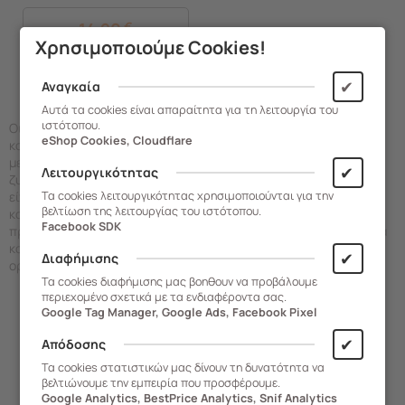
14,90
€
Χρησιμοποιούμε Cookies!
ΑΓΟΡΑ
✔
Αναγκαία
Αυτά τα cookies είναι απαραίτητα για τη λειτουργία του
ιστότοπου.
Οι γυάλινες ζυγαριές ξεχωρίζουν για την ανθεκτικότητά τους,
eShop Cookies, Cloudflare
καθώς διαθέτουν γυαλί κατάλληλου πάχους που εξασφαλίζει
μεγαλύτερη ασφάλεια και προστασία. Ρυθμίστε εύκολα τη
✔
Λειτουργικότητας
ζυγαριά σας και επιλέξτε τη μονάδα μέτρησης που προτιμάτε,
Τα cookies λειτουργικότητας χρησιμοποιούνται για την
είτε σε κιλά είτε σε λίβρες, για άνετη και πρακτική χρήση στην
βελτίωση της λειτουργίας του ιστότοπου.
καθημερινότητά σας. Συνεχίστε την οργάνωση του μπάνιου σας,
Facebook SDK
προσθέτοντας στο χώρο
επιτοίχιες θήκες κρεμοσάπουνου
για
καλύτερη διαχείριση χώρου, περισσότερη πρακτικότητα και
✔
Διαφήμισης
οργάνωση.
Τα cookies διαφήμισης μας βοηθουν να προβάλουμε
περιεχομένο σχετικά με τα ενδιαφέροντα σας.
Google Tag Manager, Google Ads, Facebook Pixel
✔
Απόδοσης
Τα cookies στατιστικών μας δίνουν τη δυνατότητα να
βελτιώνουμε την εμπειρία που προσφέρουμε.
Google Analytics, BestPrice Analytics, Snif Analytics