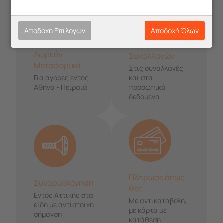
Αποδοχή Επιλογών
Αποδοχή Όλων
Ασφάλεια
Δωρεάν
Συναλλαγών
Μεταφορικά
Στις συναλλαγές
Για αγορές εντός
και στα
Αθήνα - Πειραιά
προσωπικά
δεδομένα
Πλήρωσε όπως
Συναρμολόγηση
θες
Εντός Αττικής στα
Με αντικαταβολή,
είδη με αντίστοιχη
με κάρτα με
σήμανση
κατάθεση