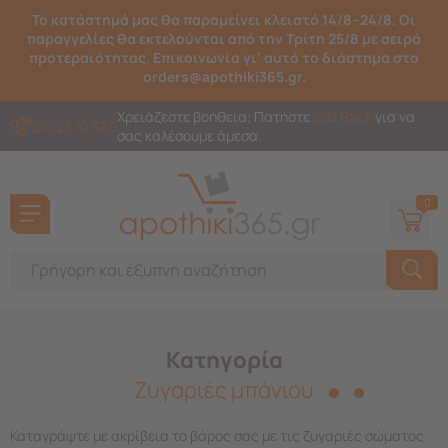
Το κατάστημά μας θα παραμείνει κλειστό 14/8–24/8. Οι
παραγγελίες θα εκτελούνται από την Τρίτη 25/8 με σειρά
προτεραιότητας. Επικοινωνία γι' αυτό το διάστημα στο
orders@apothiki365.gr.
Χρειάζεστε βοήθεια; Πατήστε
Call Back
για να
210 23 10 365
σας καλέσουμε άμεσα.
0
Κατηγορία
Ζυγαριές μπάνιου
Καταγράψτε με ακρίβεια το βάρος σας με τις ζυγαριές σώματος