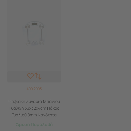
409.2003
Ψηφιακή Ζυγαριά Μπάνιου
Γυάλινη 33x32x4cm Πάχος
Γυαλιού 8mm Ικανότητα
Ζύγισης 150kg Βάρος 2.15kg
Άμεση Παραλαβή
MODERN GLASS