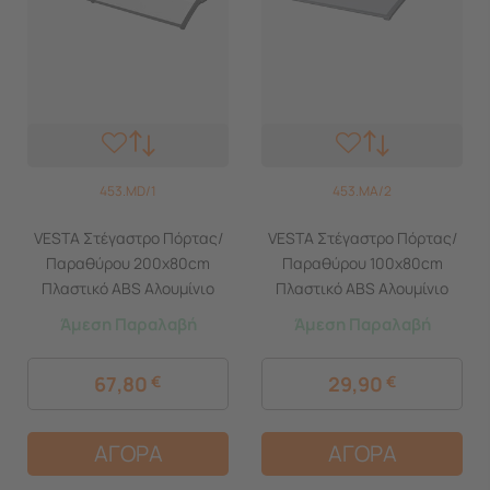
453.MD/1
453.MA/2
VESTA Στέγαστρο Πόρτας/
VESTA Στέγαστρο Πόρτας/
Παραθύρου 200x80cm
Παραθύρου 100x80cm
Πλαστικό ABS Αλουμίνιο
Πλαστικό ABS Αλουμίνιο
Πάχους 1mm
Πάχους 1mm
Άμεση Παραλαβή
Άμεση Παραλαβή
Πολυκαρμπονικό Πάνελ
Πολυκαρμπονικό Πάνελ
Πάχους 5mm 5.65kg
Πάχους 5mm 3.73kg
67,80
€
29,90
€
Ανθρακί-Διάφανο
Ανθρακί-Διάφανο Ανθρακί
ΑΓΟΡΑ
ΑΓΟΡΑ