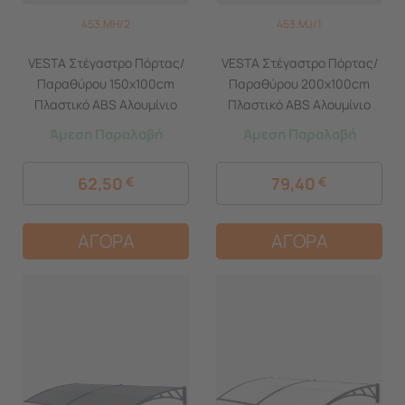
453.MH/2
453.MJ/1
VESTA Στέγαστρο Πόρτας/
VESTA Στέγαστρο Πόρτας/
Παραθύρου 150x100cm
Παραθύρου 200x100cm
Πλαστικό ABS Αλουμίνιο
Πλαστικό ABS Αλουμίνιο
Πάχους 1mm
Πάχους 1mm
Άμεση Παραλαβή
Άμεση Παραλαβή
Πολυκαρμπονικό Πάνελ
Πολυκαρμπονικό Πάνελ
Πάχους 5mm 5.5kg
Πάχους 5mm 6.70kg
62,50
€
79,40
€
Ανθρακί-Διάφανο Ανθρακί
Ανθρακί-Διάφανο
ΑΓΟΡΑ
ΑΓΟΡΑ