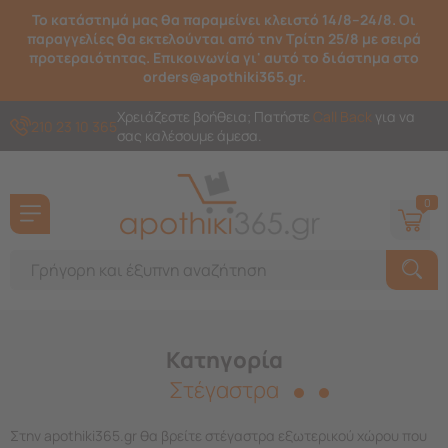
Το κατάστημά μας θα παραμείνει κλειστό 14/8–24/8. Οι
παραγγελίες θα εκτελούνται από την Τρίτη 25/8 με σειρά
προτεραιότητας. Επικοινωνία γι' αυτό το διάστημα στο
orders@apothiki365.gr.
Χρειάζεστε βοήθεια; Πατήστε
Call Back
για να
210 23 10 365
σας καλέσουμε άμεσα.
0
Κατηγορία
Στέγαστρα
Στην apothiki365.gr θα βρείτε στέγαστρα εξωτερικού χώρου που