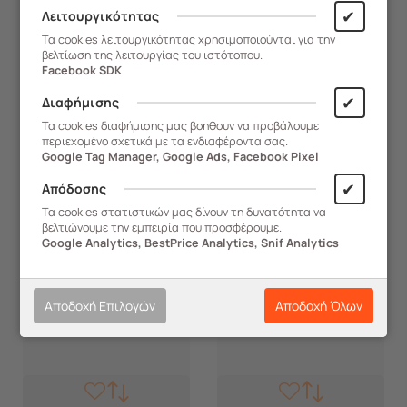
Πολυκαρμπονικό Πάνελ
Πολυκαρμπονικό Πάνελ
✔
Λειτουργικότητας
Πάχους 5mm 4.67kg
Πάχους 5mm 5.65kg
Τα cookies λειτουργικότητας χρησιμοποιούνται για την
43,50
€
59,90
€
51,40
€
67,80
€
Ανθρακί-Διάφανο Ανθρακί
Ανθρακί-Διάφανο Ανθρακί
βελτίωση της λειτουργίας του ιστότοπου.
Facebook SDK
✔
ΑΓΟΡΑ
ΑΓΟΡΑ
Διαφήμισης
Τα cookies διαφήμισης μας βοηθουν να προβάλουμε
περιεχομένο σχετικά με τα ενδιαφέροντα σας.
Google Tag Manager, Google Ads, Facebook Pixel
✔
Απόδοσης
Τα cookies στατιστικών μας δίνουν τη δυνατότητα να
βελτιώνουμε την εμπειρία που προσφέρουμε.
Google Analytics, BestPrice Analytics, Snif Analytics
Αποδοχή Επιλογών
Αποδοχή Όλων