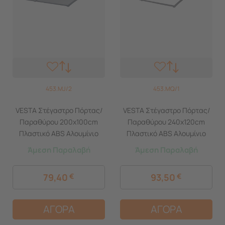
453.MJ/2
453.MQ/1
VESTA Στέγαστρο Πόρτας/
VESTA Στέγαστρο Πόρτας/
Παραθύρου 200x100cm
Παραθύρου 240x120cm
Πλαστικό ABS Αλουμίνιο
Πλαστικό ABS Αλουμίνιο
Πάχους 1mm
Πάχους 1mm
Άμεση Παραλαβή
Άμεση Παραλαβή
Πολυκαρμπονικό Πάνελ
Πολυκαρμπονικό Πάνελ
Πάχους 5mm 6.70kg
Πάχους 5mm 8.6kg
79,40
€
93,50
€
Ανθρακί-Διάφανο Ανθρακί
Ανθρακί-Διάφανο
ΑΓΟΡΑ
ΑΓΟΡΑ