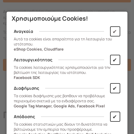
Αναπαυτικό μαξιλάρι ύπνου για κατοικίδια που μπορεί να
Χρησιμοποιούμε Cookies!
χρησιμοποιηθεί μόνο του ή σε συνδυασμό με το αντίστοιχο
κρεβατάκι κατοικιδίου (
κωδ. 459.03172
,
κωδ. 459.03173
).
✔
Αναγκαία
Το ύφασμά του είναι μαλακό και κατάλληλο για άμεση επαφή με το
τρίχωμα του κατοικιδίου.
Αυτά τα cookies είναι απαραίτητα για τη λειτουργία του
ιστότοπου.
eShop Cookies, Cloudflare
✔
Λειτουργικότητας
Χαρακτηριστικά
Τα cookies λειτουργικότητας χρησιμοποιούνται για την
βελτίωση της λειτουργίας του ιστότοπου.
Facebook SDK
✔
Διαφήμισης
Τα cookies διαφήμισης μας βοηθουν να προβάλουμε
περιεχομένο σχετικά με τα ενδιαφέροντα σας.
Google Tag Manager, Google Ads, Facebook Pixel
Παρόμοια
Προϊόντα
✔
Απόδοσης
Τα cookies στατιστικών μας δίνουν τη δυνατότητα να
βελτιώνουμε την εμπειρία που προσφέρουμε.