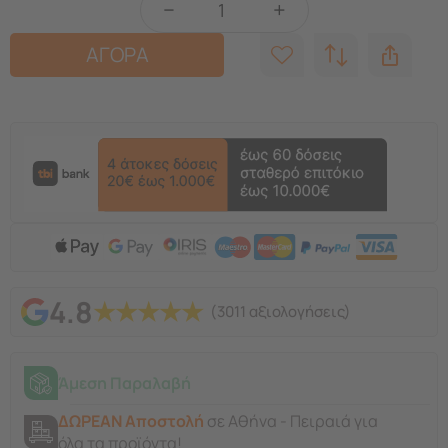
−
+
ΑΓΟΡΑ
4.8
★
★
★
★
★
(3011 αξιολογήσεις)
Άμεση Παραλαβή
ΔΩΡΕΑΝ Αποστολή
σε Αθήνα - Πειραιά για
όλα τα προϊόντα!