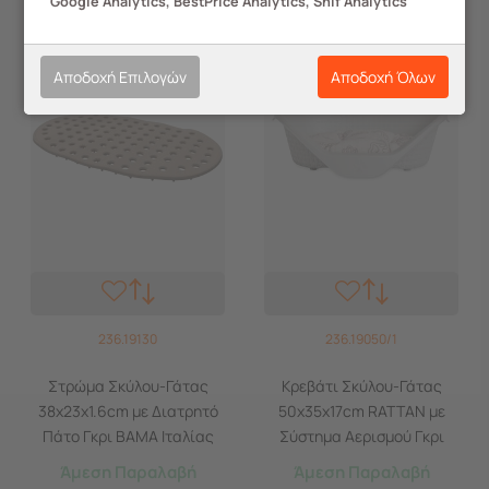
Google Analytics, BestPrice Analytics, Snif Analytics
Αποδοχή Επιλογών
Αποδοχή Όλων
236.19130
236.19050/1
Στρώμα Σκύλου-Γάτας
Κρεβάτι Σκύλου-Γάτας
38x23x1.6cm με Διατρητό
50x35x17cm RATTAN με
Πάτο Γκρι BAMA Ιταλίας
Σύστημα Αερισμού Γκρι
BAMA Ιταλίας
Άμεση Παραλαβή
Άμεση Παραλαβή