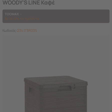
WOODY'S LINE Καφέ
TOOMAX
Δείτε όλα τα προϊόντα
Κωδικός:
234.173R035