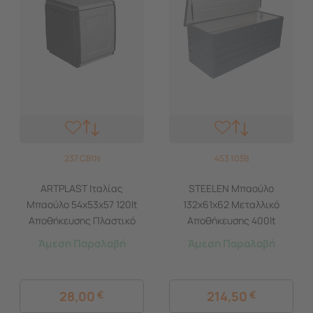
237.CB1N
453.103B
ARTPLAST Ιταλίας
STEELEN Μπαούλο
Μπαούλο 54x53x57 120lt
132x61x62 Μεταλλικό
Αποθήκευσης Πλαστικό
Αποθήκευσης 400lt
MASSIF 7kg Μαύρο/Γκρι
Γαλβανιζέ MaxB Γκρι
Άμεση Παραλαβή
Άμεση Παραλαβή
CUBE
28,00
€
214,50
€