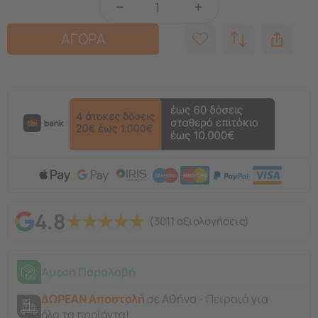
−
+
ΑΓΟΡΑ
4.8
★
★
★
★
★
(3011 αξιολογήσεις)
Άμεση Παραλαβή
ΔΩΡΕΑΝ Αποστολή
σε Αθήνα - Πειραιά για
όλα τα προϊόντα!