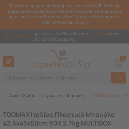
Το κατάστημά μας θα παραμείνει κλειστό 14/8–24/8. Οι
παραγγελίες θα εκτελούνται από την Τρίτη 25/8 με σειρά
προτεραιότητας. Επικοινωνία γι' αυτό το διάστημα στο
orders@apothiki365.gr.
Χρειάζεστε βοήθεια; Πατήστε
Call Back
για να
210 23 10 365
σας καλέσουμε άμεσα.
0
Αρχική Σελίδα
/
Οργάνωση
/
Μπαούλα
/
TOOMAX Ιταλίας Πλ
TOOMAX Ιταλίας Πλαστικό Μπαούλο
42.5x45x50cm 90lt 2.7kg MULTIBOX