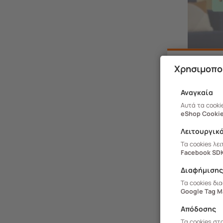
Χρησιμοπο
Αναγκαία
Αυτά τα cooki
eShop Cookie
Λειτουργικ
Τα cookies λε
Facebook SD
Διαφήμιση
Τα cookies δι
Google Tag M
Απόδοσης
Τα cookies στ