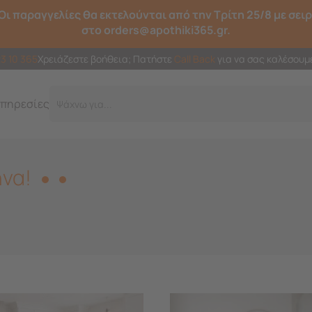
Οι παραγγελίες θα εκτελούνται από την Τρίτη 25/8 με σει
στο orders@apothiki365.gr.
23 10 365
Χρειάζεστε βοήθεια; Πατήστε
Call Back
για να σας καλέσουμ
πηρεσίες
Γ
να!