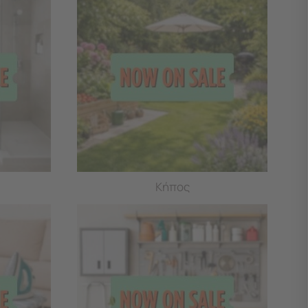
Κήπος