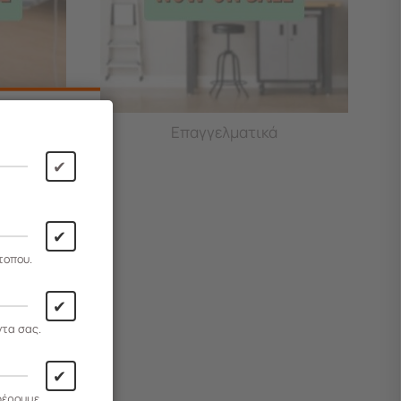
Επαγγελματικά
✔
✔
τοπου.
✔
ντα σας.
✔
φέρουμε.