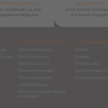
Ασφάλεια Συναλλαγών
Συναρμολόγηση
τις συναλλαγές και στα
Εντός Αττικής στα είδη
προσωπικά δεδομένα
αντίστοιχη σήμανση
ΕΞΥΠΗΡΕΤΗΣΗ ΠΕΛΑΤΩΝ
Ο ΛΟΓΑΡΙΑΣΜΟΣ 
εμάς
Τρόποι Παραγγελίας
Είσοδος
στε μαζί
Τρόποι Πληρωμής
Εγγραφή
Τρόποι Αποστολής
Το Προφίλ Μου
Πολιτική Επιστροφών
Λίστα Αγαπημένων
Πολιτική Απορρήτου
Οι Παραγγελίες μου
Ασφάλεια Αγορών
Τεχνική Υποστήριξη/ Φόρμα
επιστροφής