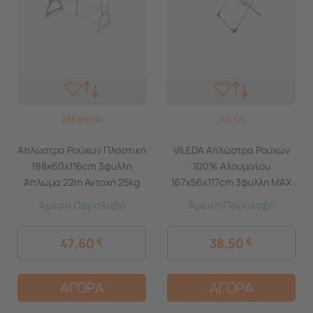
236.80009
204.115
Απλώστρα Ρούχων Πλαστική
VILEDA Απλώστρα Ρούχων
198x60x116cm 3φυλλη
100% Αλουμινίου
Άπλωμα 22m Αντοχή 25kg
167x56x117cm 3φυλλη MAX
Βάρος 5kg Πορτοκαλί-Λευκό
Άπλωμα 20m Βάρος 2.22kg
Άμεση Παραλαβή
Άμεση Παραλαβή
Panny BAMA Ιταλίας
ALUMINIUM 100 Γερμανίας
47,60
€
38,50
€
ΑΓΟΡΑ
ΑΓΟΡΑ