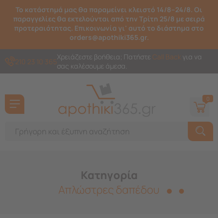
Το κατάστημά μας θα παραμείνει κλειστό 14/8–24/8. Οι
παραγγελίες θα εκτελούνται από την Τρίτη 25/8 με σειρά
προτεραιότητας. Επικοινωνία γι' αυτό το διάστημα στο
orders@apothiki365.gr.
Χρειάζεστε βοήθεια; Πατήστε
Call Back
για να
210 23 10 365
σας καλέσουμε άμεσα.
0
Κατηγορία
Απλώστρες δαπέδου