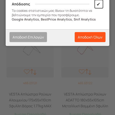
✔
Απόδοσης
Τα cookies στατιστικών μας δίνουν τη δυνατότητα να
βελτιώνουμε την εμπειρία που προσφέρουμε.
Google Analytics, BestPrice Analytics, Snif Analytics
Αποδοχή Επιλογών
Αποδοχή Όλων
465.03121
465.03122
VESTA Απλώστρα Ρούχων
VESTA Απλώστρα Ρούχων
Αλουμινίου 175x55x110cm
ADATTO 180x55x105cm
3φυλλη Βάρος 1.77kg MAX
Μεταλλική Βαμμένη 3φυλλη
Άπλωμα 18m DEMI
Βάρος 2kg Άπλωμα 20m
Άμεση Παραλαβή
Άμεση Παραλαβή