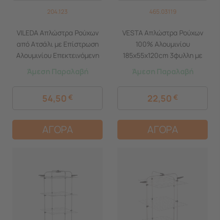
204.123
465.03119
VILEDA Απλώστρα Ρούχων
VESTA Απλώστρα Ρούχων
από Ατσάλι με Επίστρωση
100% Αλουμινίου
Αλουμινίου Επεκτεινόμενη
185x55x120cm 3φυλλη με
226-316x55x130cm 3φυλλη
Ρόδες MAX Άπλωμα 20m
Άμεση Παραλαβή
Άμεση Παραλαβή
MAX Άπλωμα 30m Βάρος
Βάρος 1.62kg + Καλάθι με 20
5.58kg INFINITY FLEX
Mini Μανταλάκια ALUHANG
54,50
€
22,50
€
Γερμανίας
ΑΓΟΡΑ
ΑΓΟΡΑ