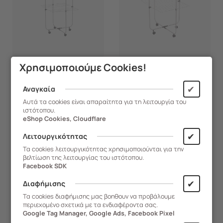
Χρησιμοποιούμε Cookies!
465.03125
465.03124
✔
Αναγκαία
Αυτά τα cookies είναι απαραίτητα για τη λειτουργία του
VESTA Απλώστρα Ρούχων
VESTA Απλώστρα Ρούχων
ιστότοπου.
71x61x175cm Πτυσσόμενη
71x61x135cm Πτυσσόμενη
eShop Cookies, Cloudflare
Μεταλλική 4.47kg με 4
Μεταλλική 3.54kg με 4
✔
Λειτουργικότητας
Ρόδες ROTONDO 4
Ρόδες ROTONDO 3
Άμεση Παραλαβή
Άμεση Παραλαβή
Τα cookies λειτουργικότητας χρησιμοποιούνται για την
βελτίωση της λειτουργίας του ιστότοπου.
Facebook SDK
29,90
€
21,90
€
✔
Διαφήμισης
Τα cookies διαφήμισης μας βοηθουν να προβάλουμε
ΑΓΟΡΑ
ΑΓΟΡΑ
περιεχομένο σχετικά με τα ενδιαφέροντα σας.
Google Tag Manager, Google Ads, Facebook Pixel