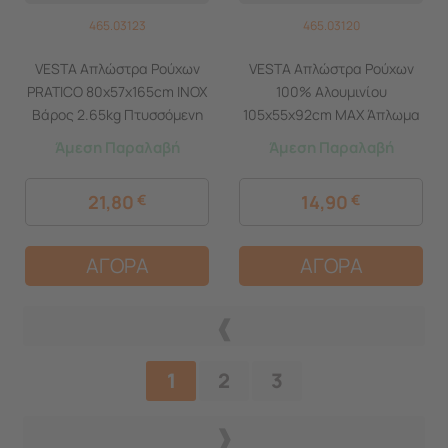
465.03123
465.03120
VESTA Απλώστρα Ρούχων
VESTA Απλώστρα Ρούχων
PRATICO 80x57x165cm INOX
100% Αλουμινίου
Βάρος 2.65kg Πτυσσόμενη
105x55x92cm MAX Άπλωμα
με Ρόδες
10m Βάρος 1.04kg SOLIDO
Άμεση Παραλαβή
Άμεση Παραλαβή
21,80
€
14,90
€
ΑΓΟΡΑ
ΑΓΟΡΑ
1
2
3