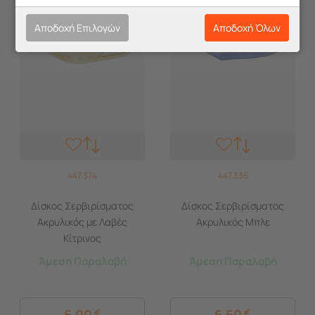
Αποδοχή Επιλογών
Αποδοχή Όλων
447.374
447.336
Δίσκος Σερβιρίσματος
Δίσκος Σερβιρίσματος
Ακρυλικός με Λαβές
Ακρυλικός Μπλε
Κίτρινος
Άμεση Παραλαβή
Άμεση Παραλαβή
6,00
€
6,50
€