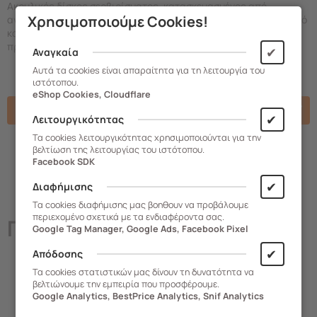
Ακρυλικός δίσκος σερβιρίσματος, κατασκευασμένος από
Χρησιμοποιούμε Cookies!
ανθεκτικό, ανεξίτηλο και κατάλληλο για τρόφιμα υλικό. Με κομψό
και διακριτικό σχέδιο, δίνει την εντύπωση του κρύσταλλου και
προσφέρει ένα εντυπωσιακό σερβίρισμα.
✔
Αναγκαία
Αυτά τα cookies είναι απαραίτητα για τη λειτουργία του
ιστότοπου.
eShop Cookies, Cloudflare
Χαρακτηριστικά
✔
Λειτουργικότητας
Τα cookies λειτουργικότητας χρησιμοποιούνται για την
βελτίωση της λειτουργίας του ιστότοπου.
Facebook SDK
✔
Διαφήμισης
Τα cookies διαφήμισης μας βοηθουν να προβάλουμε
περιεχομένο σχετικά με τα ενδιαφέροντα σας.
Παρόμοια
Προϊόντα
Google Tag Manager, Google Ads, Facebook Pixel
✔
Απόδοσης
Τα cookies στατιστικών μας δίνουν τη δυνατότητα να
βελτιώνουμε την εμπειρία που προσφέρουμε.
Google Analytics, BestPrice Analytics, Snif Analytics